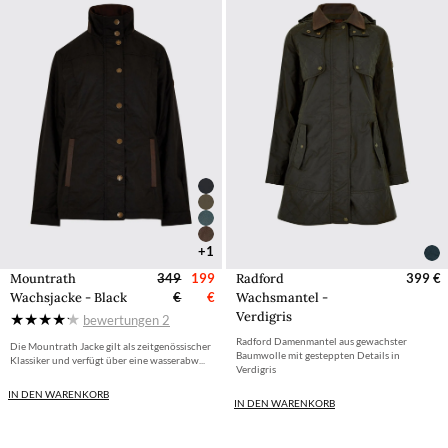
+1
Mountrath
349
199
Radford
399 €
Wachsjacke - Black
€
€
Wachsmantel -
Verdigris
bewertungen
2
Radford Damenmantel aus gewachster
Die Mountrath Jacke gilt als zeitgenössischer
Baumwolle mit gesteppten Details in
Klassiker und verfügt über eine wasserabw...
Verdigris
IN DEN WARENKORB
IN DEN WARENKORB