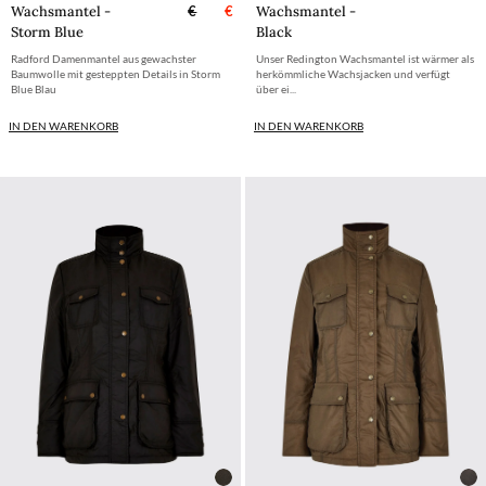
Wachsmantel -
€
€
Wachsmantel -
Storm Blue
Black
Radford Damenmantel aus gewachster
Unser Redington Wachsmantel ist wärmer als
Baumwolle mit gesteppten Details in Storm
herkömmliche Wachsjacken und verfügt
Blue Blau
über ei...
IN DEN WARENKORB
IN DEN WARENKORB