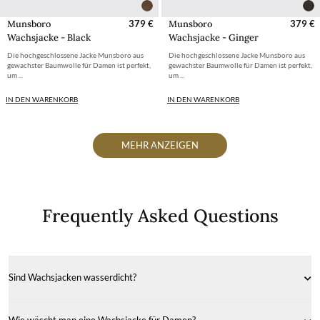
Munsboro
379 €
Munsboro
379 €
Wachsjacke - Black
Wachsjacke - Ginger
Die hochgeschlossene Jacke Munsboro aus
Die hochgeschlossene Jacke Munsboro aus
gewachster Baumwolle für Damen ist perfekt,
gewachster Baumwolle für Damen ist perfekt,
um ...
um ...
IN DEN WARENKORB
IN DEN WARENKORB
MEHR ANZEIGEN
Frequently Asked Questions
Sind Wachsjacken wasserdicht?
Gewachste Baumwolle ist ein äußerst wasserfestes Material, das durch