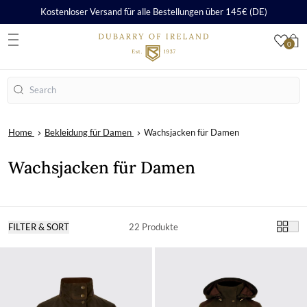
Kostenloser Versand für alle Bestellungen über 145€ (DE)
0
S
Suchen
Home
Bekleidung für Damen
Wachsjacken für Damen
Wachsjacken für Damen
FILTER & SORT
22 Produkte