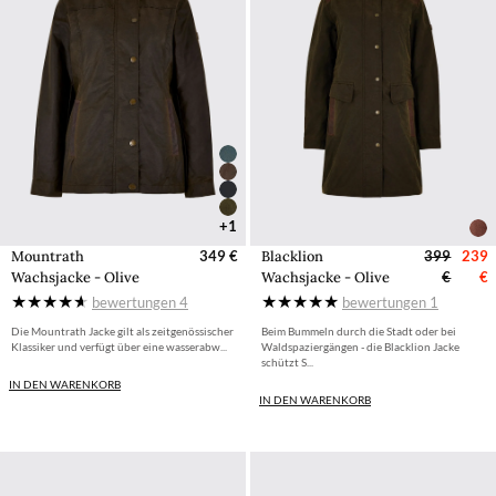
+1
Mountrath
349 €
Blacklion
399
239
Wachsjacke - Olive
Wachsjacke - Olive
€
€
bewertungen
4
bewertungen
1
Die Mountrath Jacke gilt als zeitgenössischer
Beim Bummeln durch die Stadt oder bei
Klassiker und verfügt über eine wasserabw...
Waldspaziergängen - die Blacklion Jacke
schützt S...
IN DEN WARENKORB
IN DEN WARENKORB