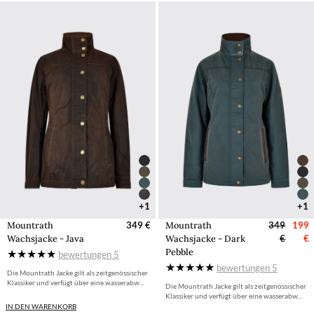
+1
+1
Mountrath
349 €
Mountrath
349
199
Wachsjacke - Java
Wachsjacke - Dark
€
€
Pebble
bewertungen
5
bewertungen
5
Die Mountrath Jacke gilt als zeitgenössischer
Klassiker und verfügt über eine wasserabw...
Die Mountrath Jacke gilt als zeitgenössischer
Klassiker und verfügt über eine wasserabw...
IN DEN WARENKORB