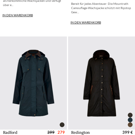
als herkömmliche Wachsjacken und verfügt
Bereit für jedes Abenteuer: Die Mountrath
über e...
Camouflage-Wachsjacke schützt mit Ripstop
Gew...
IN DEN WARENKORB
IN DEN WARENKORB
Radford
399
279
Redington
399 €