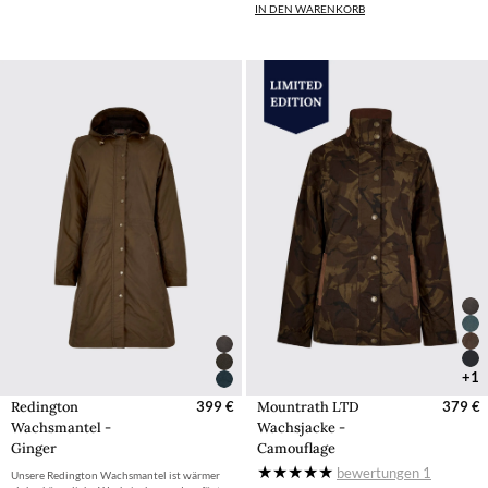
IN DEN WARENKORB
+1
Redington
399 €
Mountrath LTD
379 €
Wachsmantel -
Wachsjacke -
Ginger
Camouflage
bewertungen
1
Unsere Redington Wachsmantel ist wärmer